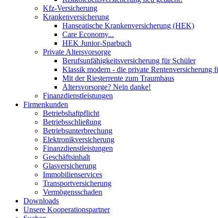
Kfz-Versicherung
Krankenversicherung
Hanseatische Krankenversicherung (HEK)
Care Economy...
HEK Junior-Sparbuch
Private Altersvorsorge
Berufsunfähigkeitsversicherung für Schüler
Klassik modern - die private Rentenversicherung f
Mit der Riesterrente zum Traumhaus
Altersvorsorge? Nein danke!
Finanzdienstleistungen
Firmenkunden
Betriebshaftpflicht
Betriebsschließung
Betriebsunterbrechung
Elektronikversicherung
Finanzdienstleistungen
Geschäftsinhalt
Glasversicherung
Immobilienservices
Transportversicherung
Vermögensschaden
Downloads
Unsere Kooperationspartner