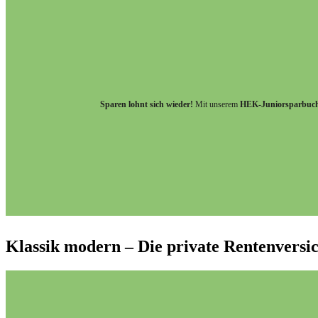
Sparen lohnt sich wieder!
Mit unserem
HEK-Juniorsparbuc
Klassik modern – Die private Rentenversic