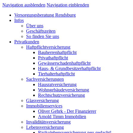
Navigation ausblenden
Navigation einblenden
Versorgungsberatung Rendsburg
Infos
Über uns
Geschäftszeiten
So finden Sie uns
Privatkunden
Haftpflichtversicherung
Bauherrenhaftpflicht
Privathaftpflicht
Gewässerschadenhaftpflicht
Haus- & Grundbesitzerhaftpflicht
Tierhalterhaftpflicht
Sachversicherungen
Hausratversicherung
Wohngebäudeversicherung
Rechtschutzversicherung
Glasversicherung
Immobilienservices
Oliver Gehrk - Der Finanzierer
Arnold Timm Immobilien
Invaliditätsversicherung
Lebensversicherung
Risikolebensversicherung neu gedacht!