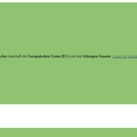
ucher
innerhalb der
Europäischen Union (EU)
und den
Schengen-Staaten
.
Lesen Sie jetzt hi