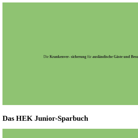
Die
Krankenver- sicherung
für
ausländische Gäste und Bes
Das HEK Junior-Sparbuch