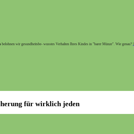
h
belohnen wir gesundheitsbe- wusstes Verhalten Ihres Kindes in "barer Münze". Wie genau?
herung für wirklich jeden