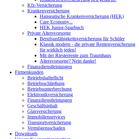
Kfz-Versicherung
Krankenversicherung
Hanseatische Krankenversicherung (HEK)
Care Economy...
HEK Junior-Sparbuch
Private Altersvorsorge
Berufsunfähigkeitsversicherung für Schüler
Klassik modern - die private Rentenversicherung
für wirklich jeden!
Mit der Riesterrente zum Traumhaus
Altersvorsorge? Nein danke!
Finanzdienstleistungen
Firmenkunden
Betriebshaftpflicht
Betriebsschließung
Betriebsunterbrechung
Elektronikversicherung
Finanzdienstleistungen
Geschäftsinhalt
Glasversicherung
Immobilienservices
Transportversicherung
Vermögensschaden
Downloads