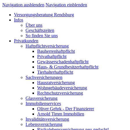
Navigation ausblenden
Navigation einblenden
Versorgungsberatung Rendsburg
Infos
Über uns
Geschäftszeiten
So finden Sie uns
Privatkunden
Haftpflichtversicherung
Bauherrenhaftpflicht
Privathaftpflicht
Gewässerschadenhaftpflicht
Haus- & Grundbesitzerhaftpflicht
Tierhalterhaftpflicht
Sachversicherungen
Hausratversicherung
Wohngebäudeversicherung
Rechtschutzversicherung
Glasversicherung
Immobilienservices
Oliver Gehrk - Der Finanzierer
Arnold Timm Immobilien
Invaliditätsversicherung
Lebensversicherung
Risikolebensversicherung neu gedacht!