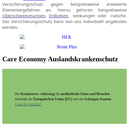
Versicherungsschutz gegen beispielsweise erweiterte
Elementargefahren an. Hierzu gehören beispielsweise
Überschwemmungen
,
Erdbeben
, -senkungen oder -rutsche.
Der Versicherungsschutz kann von uns individuell angeboten
werden.
Care Economy Auslandskrankenschutz
Die
Krankenver- sicherung
für
ausländische Gäste und Besucher
innerhalb der
Europäischen Union (EU)
und den
Schengen-Staaten
.
Lesen Sie jetzt hier!