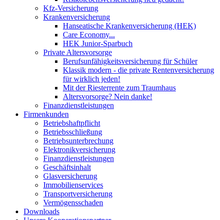
Kfz-Versicherung
Krankenversicherung
Hanseatische Krankenversicherung (HEK)
Care Economy...
HEK Junior-Sparbuch
Private Altersvorsorge
Berufsunfähigkeitsversicherung für Schüler
Klassik modern - die private Rentenversicherung
für wirklich jeden!
Mit der Riesterrente zum Traumhaus
Altersvorsorge? Nein danke!
Finanzdienstleistungen
Firmenkunden
Betriebshaftpflicht
Betriebsschließung
Betriebsunterbrechung
Elektronikversicherung
Finanzdienstleistungen
Geschäftsinhalt
Glasversicherung
Immobilienservices
Transportversicherung
Vermögensschaden
Downloads