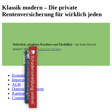
Klassik modern – Die private
Rentenversicherung für wirklich jeden
Sicherheit, attraktive Renditen und Flexibilität
– das bietet Klassik
modern! Wie genau?
Lesen Sie jetzt hier!
Schadensmeldung online!
Terminvereinbarungen!
Kontakt
Impressum
AGB
Datenschutzhinweis
Karriere
Counter
Wir verwenden Cookies um unsere Website zu optimieren und
Ihnen das
bestmögliche Online-Erlebnis
zu bieten. Mit dem Klick