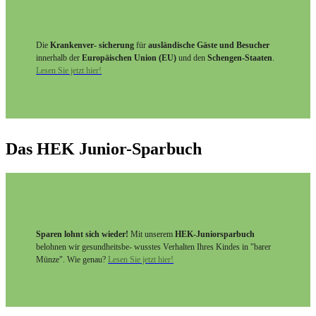
Die
Krankenver- sicherung
für
ausländische Gäste und Besucher
innerhalb der
Europäischen Union (EU)
und den
Schengen-Staaten
.
Lesen Sie jetzt hier!
Das HEK Junior-Sparbuch
Sparen lohnt sich wieder!
Mit unserem
HEK-Juniorsparbuch
belohnen wir gesundheitsbe- wusstes Verhalten Ihres Kindes in "barer
Münze". Wie genau?
Lesen Sie jetzt hier!