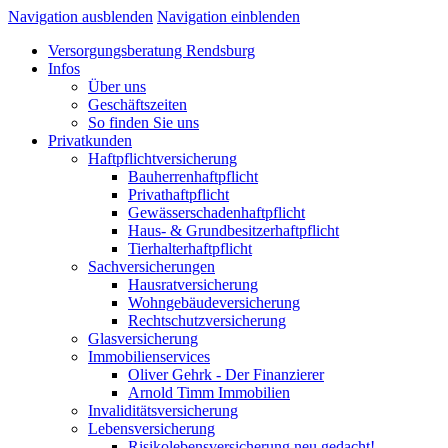
Navigation ausblenden
Navigation einblenden
Versorgungsberatung Rendsburg
Infos
Über uns
Geschäftszeiten
So finden Sie uns
Privatkunden
Haftpflichtversicherung
Bauherrenhaftpflicht
Privathaftpflicht
Gewässerschadenhaftpflicht
Haus- & Grundbesitzerhaftpflicht
Tierhalterhaftpflicht
Sachversicherungen
Hausratversicherung
Wohngebäudeversicherung
Rechtschutzversicherung
Glasversicherung
Immobilienservices
Oliver Gehrk - Der Finanzierer
Arnold Timm Immobilien
Invaliditätsversicherung
Lebensversicherung
Risikolebensversicherung neu gedacht!